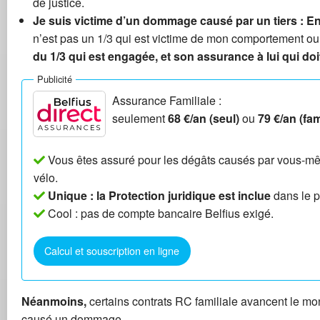
de justice.
Je suis victime d’un dommage causé par un tiers : En
n’est pas un 1/3 qui est victime de mon comportement ou
du 1/3 qui est engagée, et son assurance à lui qui doit
Publicité
Assurance Familiale :
seulement
68 €/an (seul)
ou
79 €/an (fam
Vous êtes assuré pour les dégâts causés par vous-mêm
vélo.
Unique : la Protection juridique est inclue
dans le pr
Cool : pas de compte bancaire Belfius exigé.
Calcul et souscription en ligne
Néanmoins,
certains contrats RC familiale avancent le mon
causé un dommage.